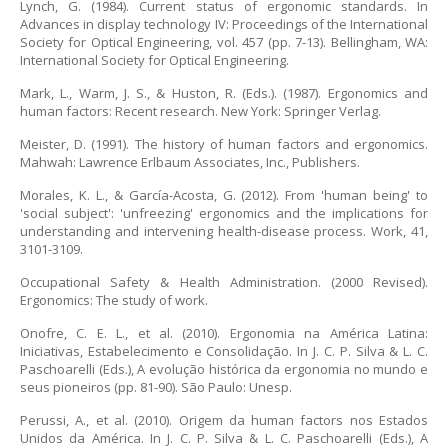
Lynch, G. (1984). Current status of ergonomic standards. In
Advances in display technology IV: Proceedings of the International
Society for Optical Engineering, vol. 457 (pp. 7-13). Bellingham, WA:
International Society for Optical Engineering.
Mark, L., Warm, J. S., & Huston, R. (Eds.). (1987). Ergonomics and
human factors: Recent research. New York: Springer Verlag.
Meister, D. (1991). The history of human factors and ergonomics.
Mahwah: Lawrence Erlbaum Associates, Inc., Publishers.
Morales, K. L., & García-Acosta, G. (2012). From 'human being' to
'social subject': 'unfreezing' ergonomics and the implications for
understanding and intervening health-disease process. Work, 41,
3101-3109.
Occupational Safety & Health Administration. (2000 Revised).
Ergonomics: The study of work.
Onofre, C. E. L., et al. (2010). Ergonomia na América Latina:
Iniciativas, Estabelecimento e Consolidação. In J. C. P. Silva & L. C.
Paschoarelli (Eds.), A evolução histórica da ergonomia no mundo e
seus pioneiros (pp. 81-90). São Paulo: Unesp.
Perussi, A., et al. (2010). Origem da human factors nos Estados
Unidos da América. In J. C. P. Silva & L. C. Paschoarelli (Eds.), A