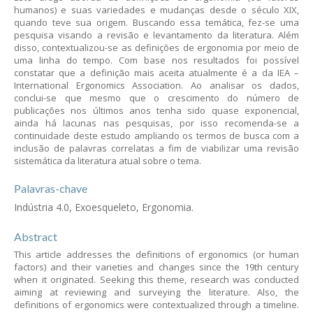
humanos) e suas variedades e mudanças desde o século XIX,
quando teve sua origem. Buscando essa temática, fez-se uma
pesquisa visando a revisão e levantamento da literatura. Além
disso, contextualizou-se as definições de ergonomia por meio de
uma linha do tempo. Com base nos resultados foi possível
constatar que a definição mais aceita atualmente é a da IEA –
International Ergonomics Association. Ao analisar os dados,
conclui-se que mesmo que o crescimento do número de
publicações nos últimos anos tenha sido quase exponencial,
ainda há lacunas nas pesquisas, por isso recomenda-se a
continuidade deste estudo ampliando os termos de busca com a
inclusão de palavras correlatas a fim de viabilizar uma revisão
sistemática da literatura atual sobre o tema.
Palavras-chave
Indústria 4.0, Exoesqueleto, Ergonomia.
Abstract
This article addresses the definitions of ergonomics (or human
factors) and their varieties and changes since the 19th century
when it originated. Seeking this theme, research was conducted
aiming at reviewing and surveying the literature. Also, the
definitions of ergonomics were contextualized through a timeline.