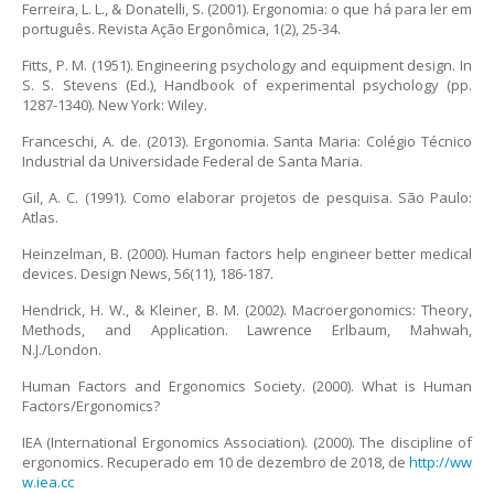
Ferreira, L. L., & Donatelli, S. (2001). Ergonomia: o que há para ler em
português. Revista Ação Ergonômica, 1(2), 25-34.
Fitts, P. M. (1951). Engineering psychology and equipment design. In
S. S. Stevens (Ed.), Handbook of experimental psychology (pp.
1287-1340). New York: Wiley.
Franceschi, A. de. (2013). Ergonomia. Santa Maria: Colégio Técnico
Industrial da Universidade Federal de Santa Maria.
Gil, A. C. (1991). Como elaborar projetos de pesquisa. São Paulo:
Atlas.
Heinzelman, B. (2000). Human factors help engineer better medical
devices. Design News, 56(11), 186-187.
Hendrick, H. W., & Kleiner, B. M. (2002). Macroergonomics: Theory,
Methods, and Application. Lawrence Erlbaum, Mahwah,
N.J./London.
Human Factors and Ergonomics Society. (2000). What is Human
Factors/Ergonomics?
IEA (International Ergonomics Association). (2000). The discipline of
ergonomics. Recuperado em 10 de dezembro de 2018, de
http://ww
w.iea.cc