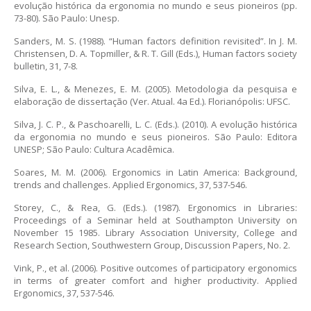
evolução histórica da ergonomia no mundo e seus pioneiros (pp.
73-80). São Paulo: Unesp.
Sanders, M. S. (1988). “Human factors definition revisited”. In J. M.
Christensen, D. A. Topmiller, & R. T. Gill (Eds.), Human factors society
bulletin, 31, 7-8.
Silva, E. L., & Menezes, E. M. (2005). Metodologia da pesquisa e
elaboração de dissertação (Ver. Atual. 4a Ed.). Florianópolis: UFSC.
Silva, J. C. P., & Paschoarelli, L. C. (Eds.). (2010). A evolução histórica
da ergonomia no mundo e seus pioneiros. São Paulo: Editora
UNESP; São Paulo: Cultura Acadêmica.
Soares, M. M. (2006). Ergonomics in Latin America: Background,
trends and challenges. Applied Ergonomics, 37, 537-546.
Storey, C., & Rea, G. (Eds.). (1987). Ergonomics in Libraries:
Proceedings of a Seminar held at Southampton University on
November 15 1985. Library Association University, College and
Research Section, Southwestern Group, Discussion Papers, No. 2.
Vink, P., et al. (2006). Positive outcomes of participatory ergonomics
in terms of greater comfort and higher productivity. Applied
Ergonomics, 37, 537-546.