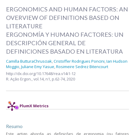
ERGONOMICS AND HUMAN FACTORS: AN
OVERVIEW OF DEFINITIONS BASED ON
LITERATURE
ERGONOMÍA Y HUMANO FACTORES: UN
DESCRIPCIÓN GENERAL DE
DEFINICIONES BASADO EN LITERATURA
Camilla ButturaChrusciak
,
Cristoffer Rodrigues Poncini
,
Ian Hudson
Moggio
,
Juliane Emy Yasue
,
Rosimeire Sedrez Bitencourt
http://dx.doi.org/10.17648/rea.v14i1-12
R. Ação Ergon.,
vol.14, n1,
p.62-74, 2020
PlumX Metrics
Resumo
Este artigo aborda as definições de ergonomia (ou fatores