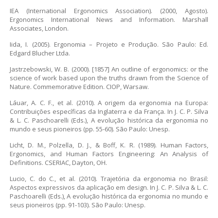
IEA (International Ergonomics Association). (2000, Agosto).
Ergonomics International News and Information. Marshall
Associates, London.
Iida, I. (2005). Ergonomia – Projeto e Produção. São Paulo: Ed.
Edgard Blucher Ltda.
Jastrzebowski, W. B. (2000). [1857] An outline of ergonomics: or the
science of work based upon the truths drawn from the Science of
Nature. Commemorative Edition. CIOP, Warsaw.
Láuar, A. C. F., et al. (2010). A origem da ergonomia na Europa:
Contribuições específicas da Inglaterra e da França. In J. C. P. Silva
& L. C. Paschoarelli (Eds.), A evolução histórica da ergonomia no
mundo e seus pioneiros (pp. 55-60). São Paulo: Unesp.
Licht, D. M., Polzella, D. J., & Boff, K. R. (1989). Human Factors,
Ergonomics, and Human Factors Engineering: An Analysis of
Definitions. CSERIAC, Dayton, OH.
Lucio, C. do C., et al. (2010). Trajetória da ergonomia no Brasil:
Aspectos expressivos da aplicação em design. In J. C. P. Silva & L. C.
Paschoarelli (Eds.), A evolução histórica da ergonomia no mundo e
seus pioneiros (pp. 91-103). São Paulo: Unesp.