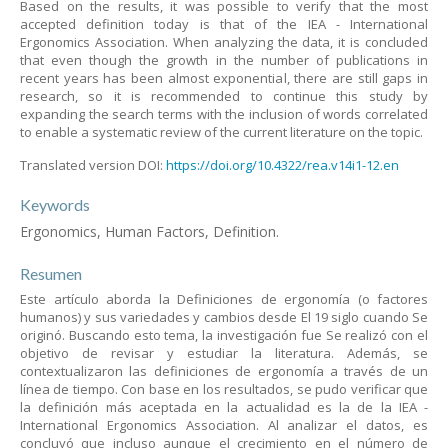
Based on the results, it was possible to verify that the most
accepted definition today is that of the IEA - International
Ergonomics Association. When analyzing the data, it is concluded
that even though the growth in the number of publications in
recent years has been almost exponential, there are still gaps in
research, so it is recommended to continue this study by
expanding the search terms with the inclusion of words correlated
to enable a systematic review of the current literature on the topic.
Translated version DOI:
https://doi.org/10.4322/rea.v14i1-12.en
Keywords
Ergonomics, Human Factors, Definition.
Resumen
Este artículo aborda la Definiciones de ergonomía (o factores
humanos) y sus variedades y cambios desde El 19 siglo cuando Se
originó. Buscando esto tema, la investigación fue Se realizó con el
objetivo de revisar y estudiar la literatura. Además, se
contextualizaron las definiciones de ergonomía a través de un
línea de tiempo. Con base en los resultados, se pudo verificar que
la definición más aceptada en la actualidad es la de la IEA -
International Ergonomics Association. Al analizar el datos, es
concluyó que incluso aunque el crecimiento en el número de