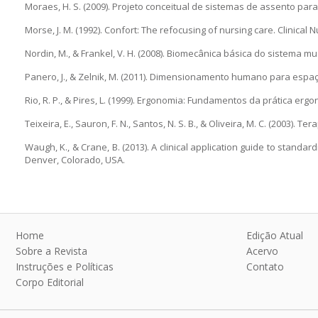
Moraes, H. S. (2009). Projeto conceitual de sistemas de assento pa
Morse, J. M. (1992). Confort: The refocusing of nursing care. Clinical N
Nordin, M., & Frankel, V. H. (2008). Biomecânica básica do sistema 
Panero, J., & Zelnik, M. (2011). Dimensionamento humano para espaço
Rio, R. P., & Pires, L. (1999). Ergonomia: Fundamentos da prática erg
Teixeira, E., Sauron, F. N., Santos, N. S. B., & Oliveira, M. C. (2003). 
Waugh, K., & Crane, B. (2013). A clinical application guide to stand
Denver, Colorado, USA.
Home
Edição Atual
Sobre a Revista
Acervo
Instruções e Políticas
Contato
Corpo Editorial