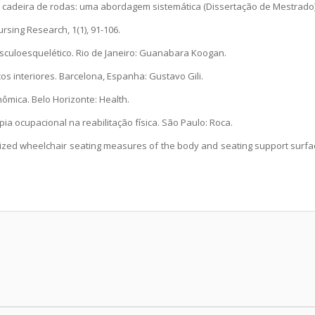
ra cadeira de rodas: uma abordagem sistemática (Dissertação de Mestrado)
ursing Research, 1(1), 91-106.
musculoesquelético. Rio de Janeiro: Guanabara Koogan.
s interiores. Barcelona, Espanha: Gustavo Gili.
onômica. Belo Horizonte: Health.
Terapia ocupacional na reabilitação física. São Paulo: Roca.
ardized wheelchair seating measures of the body and seating support surfa