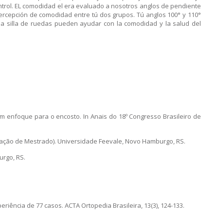
ontrol. EL comodidad el era evaluado a nosotros anglos de pendiente
 percepción de comodidad entre tú dos grupos. Tú anglos 100° y 110°
a silla de ruedas pueden ayudar con la comodidad y la salud del
: um enfoque para o encosto. In Anais do 18º Congresso Brasileiro de
rtação de Mestrado). Universidade Feevale, Novo Hamburgo, RS.
urgo, RS.
experiência de 77 casos. ACTA Ortopedia Brasileira, 13(3), 124-133.