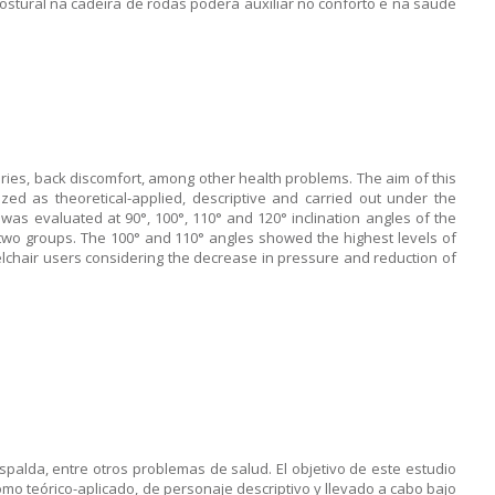
stural na cadeira de rodas poderá auxiliar no conforto e na saúde
ries, back discomfort, among other health problems. The aim of this
ized as theoretical-applied, descriptive and carried out under the
was evaluated at 90°, 100°, 110° and 120° inclination angles of the
e two groups. The 100° and 110° angles showed the highest levels of
eelchair users considering the decrease in pressure and reduction of
spalda, entre otros problemas de salud. El objetivo de este estudio
como teórico-aplicado, de personaje descriptivo y llevado a cabo bajo