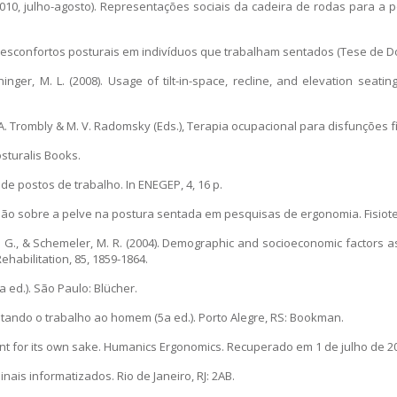
. S. (2010, julho-agosto). Representações sociais da cadeira de rodas par
 de desconfortos posturais em indivíduos que trabalham sentados (Tese de
 Boninger, M. L. (2008). Usage of tilt-in-space, recline, and elevation se
 C. A. Trombly & M. V. Radomsky (Eds.), Terapia ocupacional para disfunções fí
osturalis Books.
 de postos de trabalho. In ENEGEP, 4, 16 p.
o sobre a pelve na postura sentada em pesquisas de ergonomia. Fisioterap
ld, S. G., & Schemeler, M. R. (2004). Demographic and socioeconomic factor
ehabilitation, 85, 1859-1864.
3a ed.). São Paulo: Blücher.
ptando o trabalho ao homem (5a ed.). Porto Alegre, RS: Bookman.
ent for its own sake. Humanics Ergonomics. Recuperado em 1 de julho de 2
nais informatizados. Rio de Janeiro, RJ: 2AB.