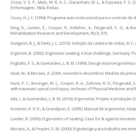
Costa, V. S. P., Melo, M. R. A. C., Garanhani, M. L., & Fujisawa, F
Enfermagem, 18(4), 8 telas.
Coury, H. J. C. (1994). Programa auto-instrucional para o controle
Ding, D., Leister, E., Cooper, R., Kelleher, A., Fitzgerald, S. G., &
Rehabilitation Research and Development, 45(7), 973.
Dudgeon, B. J., & Deitz, J. C. (2013). Seleção da cadeira de rodas. In
Ergström, B. (2002). Ergonomic seating: A true challenge. Germany: P
Fogliatto, F. S., & Guimarães, L. B. M. (1999). Design macroergonômico
Huet, M., & Moraes, A. (2003, novembro-dezembro). Medida de pressã
Hunt, P. C., Boninger, M. L., Cooper, R. A., Zafonte, R. D., Fitzgera
with traumatic spinal cord injury. Archives of Physical Medicine and R
Iida, I., & Guimarães, L. B. M. (2016). Ergonomia: Projeto e produção (
Kroemer, K. H. E., & Grandjean, E. (2005). Manual de ergonomia: Ada
Lueder, R. (2003). Ergonomics of seating: Case for & against movem
Moraes, A., & Pequini, S. M. (2000). Ergodesign para trabalho em termi