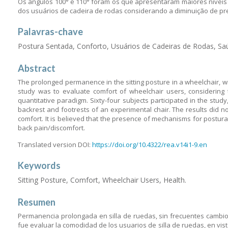
Os ângulos 100° e 110° foram os que apresentaram maiores níveis 
dos usuários de cadeira de rodas considerando a diminuição de pr
Palavras-chave
Postura Sentada, Conforto, Usuários de Cadeiras de Rodas, Sa
Abstract
The prolonged permanence in the sitting posture in a wheelchair, w
study was to evaluate comfort of wheelchair users, considering th
quantitative paradigm. Sixty-four subjects participated in the stu
backrest and footrests of an experimental chair. The results did n
comfort. It is believed that the presence of mechanisms for postura
back pain/discomfort.
Translated version DOI:
https://doi.org/10.4322/rea.v14i1-9.en
Keywords
Sitting Posture, Comfort, Wheelchair Users, Health.
Resumen
Permanencia prolongada en silla de ruedas, sin frecuentes cambio p
fue evaluar la comodidad de los usuarios de silla de ruedas, en vist