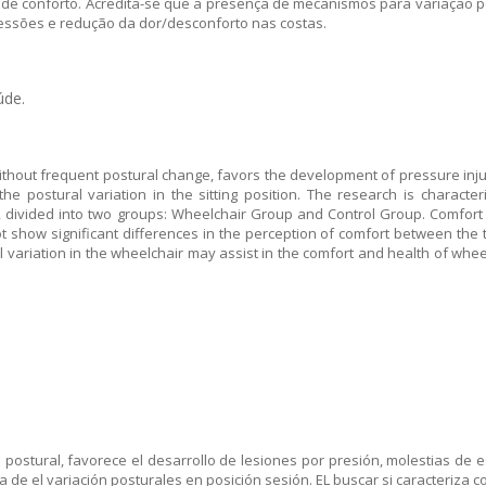
de conforto. Acredita-se que a presença de mecanismos para variação po
essões e redução da dor/desconforto nas costas.
úde.
ithout frequent postural change, favors the development of pressure inju
e postural variation in the sitting position. The research is character
dy, divided into two groups: Wheelchair Group and Control Group. Comfort 
ot show significant differences in the perception of comfort between th
l variation in the wheelchair may assist in the comfort and health of wh
ostural, favorece el desarrollo de lesiones por presión, molestias de e
a de el variación posturales en posición sesión. EL buscar si caracteriza 