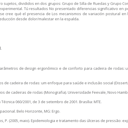
atro sujetos, divididos en dos grupos: Grupo de Silla de Ruedas y Grupo C
 experimental. Tú resultados No presentado diferencias significativo en
se cree qué el presencia de Los mecanismos de variación postural en l
 reducción desde dolor/malestar en la espalda.
.
2016). Parâmetros de design ergonômico e de conforto para cadeira de rodas
ios de cadeira de rodas: um enfoque para saúde e inclusão social (Disse
rios de cadeiras de rodas (Monografia). Universidade Feevale, Novo Hamb
a Técnica 060/2001, de 3 de setembro de 2001. Brasília: MTE.
ocupacional. Belo Horizonte, MG: Ergo.
, & Barros, P. (2005, maio). Epidemiologia e tratamento das úlceras de pressão: 