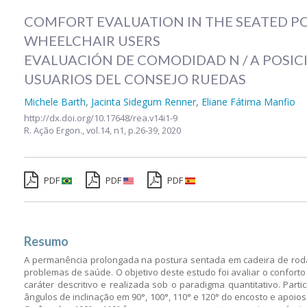
COMFORT EVALUATION IN THE SEATED P
WHEELCHAIR USERS
EVALUACIÓN DE COMODIDAD N / A POSIC
USUARIOS DEL CONSEJO RUEDAS
Michele Barth
,
Jacinta Sidegum Renner
,
Eliane Fátima Manfio
http://dx.doi.org/10.17648/rea.v14i1-9
R. Ação Ergon.,
vol.14, n1,
p.26-39, 2020
PDF
PDF
PDF
Resumo
A permanência prolongada na postura sentada em cadeira de roda
problemas de saúde. O objetivo deste estudo foi avaliar o conforto
caráter descritivo e realizada sob o paradigma quantitativo. Par
ângulos de inclinação em 90°, 100°, 110° e 120° do encosto e apoio