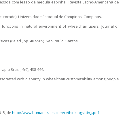
a a pessoa com lesão da medula espinhal. Revista Latino-Americana de
 Doutorado). Universidade Estadual de Campinas, Campinas.
ating functions in natural environment of wheelchair users. Journal of
sicas (6a ed., pp. 487-509). São Paulo: Santos.
ia Brasil, 4(6), 438-444.
s associated with disparity in wheelchair customizability among people
015, de
http://www.humanics-es.com/rethinkingsitting.pdf