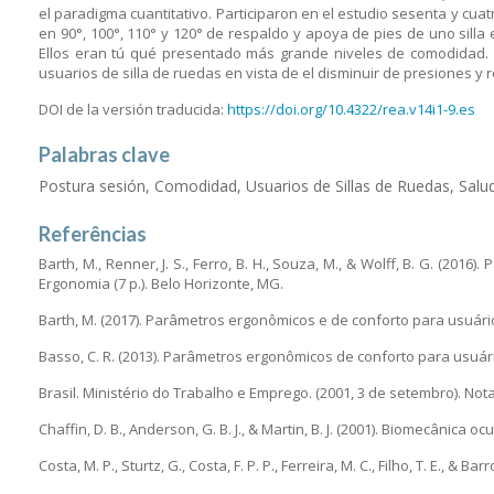
el paradigma cuantitativo. Participaron en el estudio sesenta y cu
en 90°, 100°, 110° y 120° de respaldo y apoya de pies de uno silla
Ellos eran tú qué presentado más grande niveles de comodidad. 
usuarios de silla de ruedas en vista de el disminuir de presiones y
DOI de la versión traducida:
https://doi.org/10.4322/rea.v14i1-9.es
Palabras clave
Postura sesión, Comodidad, Usuarios de Sillas de Ruedas, Salud
Referências
Barth, M., Renner, J. S., Ferro, B. H., Souza, M., & Wolff, B. G. (
Ergonomia (7 p.). Belo Horizonte, MG.
Barth, M. (2017). Parâmetros ergonômicos e de conforto para usuár
Basso, C. R. (2013). Parâmetros ergonômicos de conforto para usuá
Brasil. Ministério do Trabalho e Emprego. (2001, 3 de setembro). Not
Chaffin, D. B., Anderson, G. B. J., & Martin, B. J. (2001). Biomecânica 
Costa, M. P., Sturtz, G., Costa, F. P. P., Ferreira, M. C., Filho, T. E.