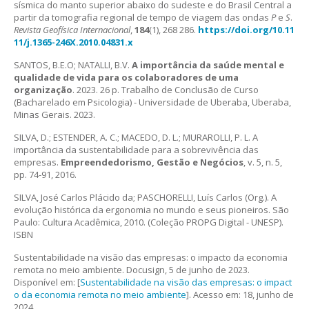
sísmica do manto superior abaixo do sudeste e do Brasil Central a
partir da tomografia regional de tempo de viagem das ondas
P
e
S
.
Revista Geofísica Internacional
,
184
(1), 268 286.
https://doi.org/10.11
11/j.1365-246X.2010.04831.x
SANTOS, B.E.O; NATALLI, B.V.
A importância da saúde mental e
qualidade de vida para os colaboradores de uma
organização
. 2023. 26 p. Trabalho de Conclusão de Curso
(Bacharelado em Psicologia) - Universidade de Uberaba, Uberaba,
Minas Gerais. 2023.
SILVA, D.; ESTENDER, A. C.; MACEDO, D. L.; MURAROLLI, P. L. A
importância da sustentabilidade para a sobrevivência das
empresas.
Empreendedorismo, Gestão e Negócios
, v. 5, n. 5,
pp. 74-91, 2016.
SILVA, José Carlos Plácido da; PASCHORELLI, Luís Carlos (Org.). A
evolução histórica da ergonomia no mundo e seus pioneiros. São
Paulo: Cultura Acadêmica, 2010. (Coleção PROPG Digital - UNESP).
ISBN
Sustentabilidade na visão das empresas: o impacto da economia
remota no meio ambiente. Docusign, 5 de junho de 2023.
Disponível em: [
Sustentabilidade na visão das empresas: o impact
o da economia remota no meio ambiente
]. Acesso em: 18, junho de
2024.