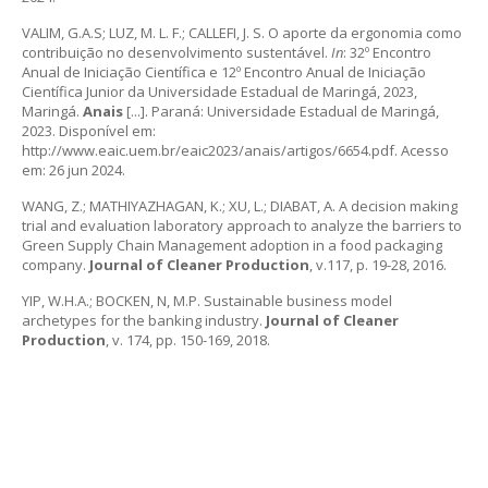
VALIM, G.A.S; LUZ, M. L. F.; CALLEFI, J. S. O aporte da ergonomia como
contribuição no desenvolvimento sustentável.
In
: 32º Encontro
Anual de Iniciação Científica e 12º Encontro Anual de Iniciação
Científica Junior da Universidade Estadual de Maringá, 2023,
Maringá.
Anais
[...]. Paraná: Universidade Estadual de Maringá,
2023. Disponível em:
http://www.eaic.uem.br/eaic2023/anais/artigos/6654.pdf. Acesso
em: 26 jun 2024.
WANG, Z.; MATHIYAZHAGAN, K.; XU, L.; DIABAT, A. A decision making
trial and evaluation laboratory approach to analyze the barriers to
Green Supply Chain Management adoption in a food packaging
company.
Journal of Cleaner Production
, v.117, p. 19-28, 2016.
YIP, W.H.A.; BOCKEN, N, M.P. Sustainable business model
archetypes for the banking industry.
Journal of Cleaner
Production
, v. 174, pp. 150-169, 2018.