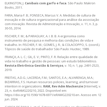
ELKINGTON, J.
Canibais com garfo e faca
. São Paulo: Makron
Books, 2011.
FARIA, Maria F. B.; FONSECA, Marcus V. A. Medidas de cultura de
inovação e de cultura organizacional para análise da associação
com inovação. Revista de Administração e Inovação, v. 11, n. 3, p.
30-55, 2014.
FISCHER, F. M.; & PARAGUAY, A. I. B. B. A ergonomia como
instrumento de pesquisa e melhoria das condições de vida e
trabalho. In: FISCHER, F. M.; GOMES, J. R.; & COLACIOPPO, S. (coord.).
Tópicos de saúde do trabalhador São Paulo: Hucitec, 1989.
FRANÇA, A. L. C.; GIL, E. V.; PINTO, F. R. Relação entre qualidade de
vida no trabalho e gestão de pessoas: um estudo bibliométrico.
Revista Eletrônica Gestão & Serviços
, v. 10, n. 1, pp. 2491-2523,
2019.
FREITAS, A.D.G.; LACERDA, F.M.; SANTOS, E.A.; ALVARENGA, M.A.;
BIZARRIAS, F.S. Human resources policies, learning, and turnover
intention in organizations.
RAM, Rev Adm Mackenzie
[Internet], v.
23, n. 4:eRAMG220210, 2022. Disponível em:
https://doi.org/10.1590/1678-6971/eRAMG220210.en. Acesso em: 12
jun. 2024.