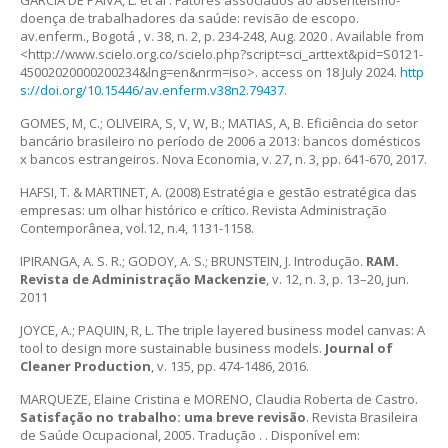
GARCIA DE PAIVA, L. et al . Fatores associados ao absenteísmo-
doença de trabalhadores da saúde: revisão de escopo.
av.enferm., Bogotá , v. 38, n. 2, p. 234-248, Aug. 2020 . Available from
<http://www.scielo.org.co/scielo.php?script=sci_arttext&pid=S0121-
45002020000200234&lng=en&nrm=iso>. access on 18 July 2024.
http
s://doi.org/10.15446/av.enferm.v38n2.79437
.
GOMES, M, C.; OLIVEIRA, S, V, W, B.; MATIAS, A, B. Eficiência do setor
bancário brasileiro no período de 2006 a 2013: bancos domésticos
x bancos estrangeiros. Nova Economia, v. 27, n. 3, pp. 641-670, 2017.
HAFSI, T. & MARTINET, A. (2008) Estratégia e gestão estratégica das
empresas: um olhar histórico e crítico. Revista Administração
Contemporânea, vol.12, n.4, 1131-1158.
IPIRANGA, A. S. R.; GODOY, A. S.; BRUNSTEIN, J. Introdução.
RAM.
Revista de Administração Mackenzie
, v. 12, n. 3, p. 13–20, jun.
2011
JOYCE, A.; PAQUIN, R, L. The triple layered business model canvas: A
tool to design more sustainable business models.
Journal of
Cleaner Production
, v. 135, pp. 474-1486, 2016.
MARQUEZE, Elaine Cristina e MORENO, Claudia Roberta de Castro.
Satisfação no trabalho: uma breve revisão
. Revista Brasileira
de Saúde Ocupacional, 2005. Tradução . . Disponível em: