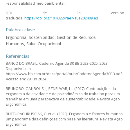
responsabilidad medioambiental.
DOI de la versión
traducida:
https://doi.org/10.4322/rae.v18e202409.es
Palabras clave
Ergonomía, Sostenibilidad, Gestión de Recursos
Humanos, Salud Ocupacional.
Referências
BANCO DO BRASIL. Caderno Agenda 30 BB 2023-2025. 2023.
Disponível em:
https://www.bb.com.br/docs/portal/pub/CadernoAgenda30BB.pdf.
Acesso em: 28 jun 2024.
BRUNORO, C.M; BOLIS, I; SZNELWAR, L.I. (2017). Contribuições da
ergonomia da atividade e da psicodinâmica do trabalho para um
trabalhar em uma perspectiva de sustentabilidade. Revista Ação
Ergonômica.
BUTTURACHRUSCIAK, C. et al. (2020). Ergonomia e fatores humanos:
um panorama das definições com base na literatura. Revista Ação
Ergonômica.