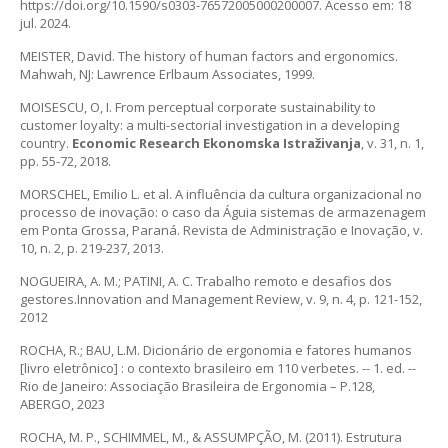
https://doi.org/10.1590/s0303-76572005000200007. Acesso em: 18
jul. 2024.
MEISTER, David. The history of human factors and ergonomics.
Mahwah, NJ: Lawrence Erlbaum Associates, 1999.
MOISESCU, O, I. From perceptual corporate sustainability to
customer loyalty: a multi-sectorial investigation in a developing
country.
Economic Research Ekonomska Istraživanja
, v. 31, n. 1,
pp. 55-72, 2018.
MORSCHEL, Emilio L. et al. A influência da cultura organizacional no
processo de inovação: o caso da Águia sistemas de armazenagem
em Ponta Grossa, Paraná. Revista de Administração e Inovação, v.
10, n. 2, p. 219-237, 2013.
NOGUEIRA, A. M.; PATINI, A. C. Trabalho remoto e desafios dos
gestores.Innovation and Management Review, v. 9, n. 4, p. 121-152,
2012
ROCHA, R.; BAU, L.M. Dicionário de ergonomia e fatores humanos
[livro eletrônico] : o contexto brasileiro em 110 verbetes. -- 1. ed. --
Rio de Janeiro: Associação Brasileira de Ergonomia – P.128,
ABERGO, 2023
ROCHA, M. P., SCHIMMEL, M., & ASSUMPÇÃO, M. (2011). Estrutura