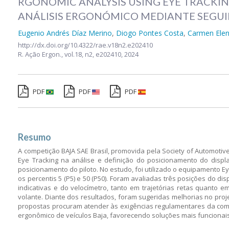
RGONOMIC ANALYSIS USING EYE TRACKING
ANÁLISIS ERGONÓMICO MEDIANTE SEGUIM
Eugenio Andrés Díaz Merino
,
Diogo Pontes Costa
,
Carmen Elen
http://dx.doi.org/10.4322/rae.v18n2.e202410
R. Ação Ergon.,
vol.18, n2,
e202410, 2024
PDF
PDF
PDF
Resumo
A competição BAJA SAE Brasil, promovida pela Society of Automotive
Eye Tracking na análise e definição do posicionamento do disp
posicionamento do piloto. No estudo, foi utilizado o equipamento E
os percentis 5 (P5) e 50 (P50). Foram avaliadas três posições do 
indicativas e do velocímetro, tanto em trajetórias retas quanto
volante. Diante dos resultados, foram sugeridas melhorias no proj
propostas procuram atender às exigências regulamentares da comp
ergonômico de veículos Baja, favorecendo soluções mais funcionai