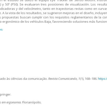
n el estudio se utilizó el equipo Eye Tracker de Senso Motoric Instru
5) y 50º (P50). Se evaluaron tres posiciones de visualización. Los res
ndicadoras y del velocímetro, tanto en trayectorias rectas como en curvas
. A la vista de los resultados, se sugirieron mejoras en el diseño, incluye
as propuestas buscan cumplir con los requisitos reglamentarios de la com
ño ergonómico de los vehículos Baja, favoreciendo soluciones más funcion
es
.
icado às ciências da comunicação.
Revista Comunicando, 1
(1), 168–186.
https:
Springer.
as em ergonomia
. Florianópolis.