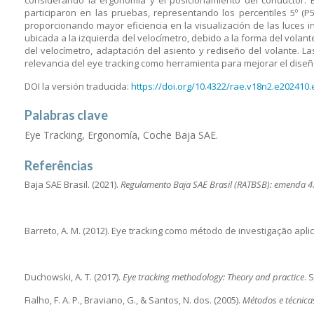
considerando la ergonomía y el posicionamiento del conductor. E
participaron en las pruebas, representando los percentiles 5º (P
proporcionando mayor eficiencia en la visualización de las luces i
ubicada a la izquierda del velocímetro, debido a la forma del volante
del velocímetro, adaptación del asiento y rediseño del volante. L
relevancia del eye tracking como herramienta para mejorar el dise
DOI la versión traducida:
https://doi.org/10.4322/rae.v18n2.e202410.
Palabras clave
Eye Tracking, Ergonomía, Coche Baja SAE.
Referências
Baja SAE Brasil. (2021).
Regulamento Baja SAE Brasil (RATBSB): emenda 4
Barreto, A. M. (2012). Eye tracking como método de investigação apl
Duchowski, A. T. (2017).
Eye tracking methodology: Theory and practice
. 
Fialho, F. A. P., Braviano, G., & Santos, N. dos. (2005).
Métodos e técnic