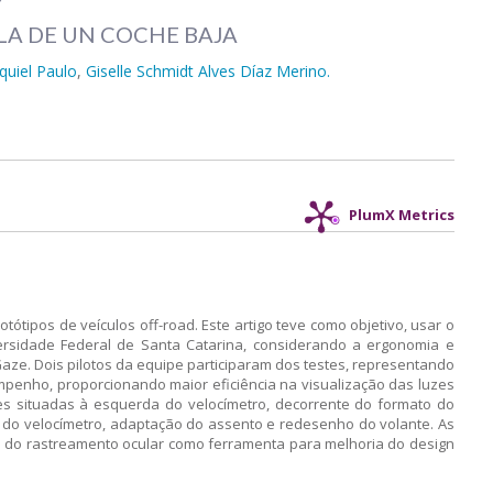
Y
LA DE UN COCHE BAJA
aquiel Paulo
,
Giselle Schmidt Alves Díaz Merino.
PlumX Metrics
ótipos de veículos off-road. Este artigo teve como objetivo, usar o
ersidade Federal de Santa Catarina, considerando a ergonomia e
Gaze. Dois pilotos da equipe participaram dos testes, representando
empenho, proporcionando maior eficiência na visualização das luzes
ões situadas à esquerda do velocímetro, decorrente do formato do
to do velocímetro, adaptação do assento e redesenho do volante. As
a do rastreamento ocular como ferramenta para melhoria do design