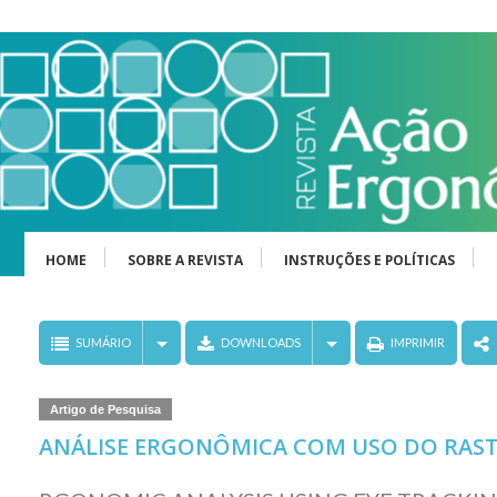
HOME
SOBRE A REVISTA
INSTRUÇÕES E POLÍTICAS
SUMÁRIO
DOWNLOADS
IMPRIMIR
Artigo de Pesquisa
ANÁLISE ERGONÔMICA COM USO DO RAST