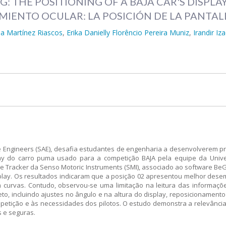
: THE POSITIONING OF A BAJA CAR'S DISPLA
IENTO OCULAR: LA POSICIÓN DE LA PANTAL
a Martínez Riascos
,
Erika Danielly Florêncio Pereira Muniz
,
Irandir Iz
 Engineers (SAE), desafia estudantes de engenharia a desenvolverem prot
lay do carro puma usado para a competição BAJA pela equipe da Univ
ye Tracker da Senso Motoric Instruments (SMI), associado ao software Be
display. Os resultados indicaram que a posição 02 apresentou melhor des
 em curvas. Contudo, observou-se uma limitação na leitura das informaç
eto, incluindo ajustes no ângulo e na altura do display, reposicionamen
etição e às necessidades dos pilotos. O estudo demonstra a relevânci
s e seguras.