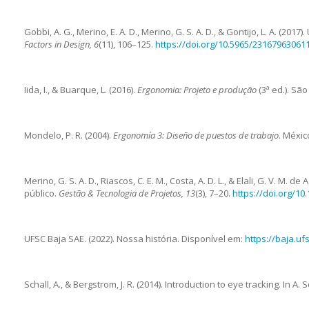
Gobbi, A. G., Merino, E. A. D., Merino, G. S. A. D., & Gontijo, L. A.
Factors in Design, 6
(11), 106–125.
https://doi.org/10.5965/2316796306
Iida, I., & Buarque, L. (2016).
Ergonomia: Projeto e produção
(3ª ed.). Sã
Mondelo, P. R. (2004).
Ergonomía 3: Diseño de puestos de trabajo
. Méxic
Merino, G. S. A. D., Riascos, C. E. M., Costa, A. D. L., & Elali, G. V
público.
Gestão & Tecnologia de Projetos, 13
(3), 7–20.
https://doi.org/10
UFSC Baja SAE. (2022). Nossa história. Disponível em:
https://baja.uf
Schall, A., & Bergstrom, J. R. (2014). Introduction to eye tracking. In A. S