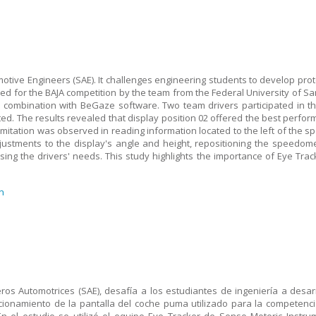
otive Engineers (SAE). It challenges engineering students to develop proto
sed for the BAJA competition by the team from the Federal University of S
 combination with BeGaze software. Two team drivers participated in the
d. The results revealed that display position 02 offered the best performa
mitation was observed in reading information located to the left of the 
ustments to the display's angle and height, repositioning the speedome
ing the drivers' needs. This study highlights the importance of Eye Trac
n
ros Automotrices (SAE), desafía a los estudiantes de ingeniería a desarr
posicionamiento de la pantalla del coche puma utilizado para la competen