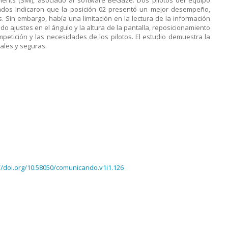
ments (SMI), asociado al software BeGaze. Dos pilotos del equipo
ultados indicaron que la posición 02 presentó un mejor desempeño,
. Sin embargo, había una limitación en la lectura de la información
ndo ajustes en el ángulo y la altura de la pantalla, reposicionamiento
petición y las necesidades de los pilotos. El estudio demuestra la
ales y seguras.
//doi.org/10.58050/comunicando.v1i1.126