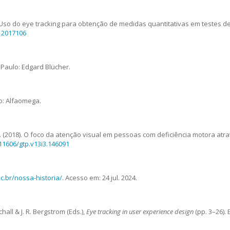
 (2017). Uso do eye tracking para obtenção de medidas quantitativas em test
112017106
o Paulo: Edgard Blücher.
o: Alfaomega.
. M. de A. (2018). O foco da atenção visual em pessoas com deficiência motor
.11606/gtp.v13i3.146091
sc.br/nossa-historia/
. Acesso em: 24 jul. 2024.
chall & J. R. Bergstrom (Eds.),
Eye tracking in user experience design
(pp. 3–26). 