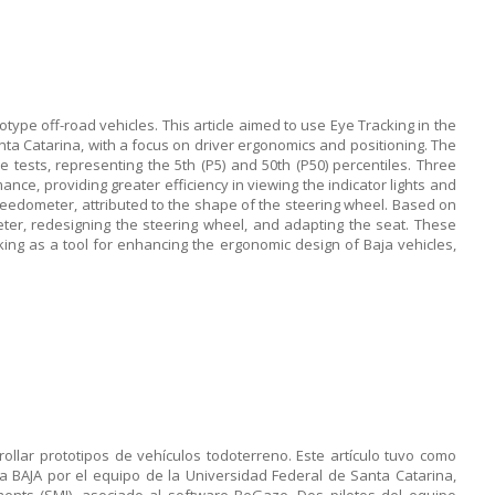
type off-road vehicles. This article aimed to use Eye Tracking in the
anta Catarina, with a focus on driver ergonomics and positioning. The
 tests, representing the 5th (P5) and 50th (P50) percentiles. Three
nce, providing greater efficiency in viewing the indicator lights and
speedometer, attributed to the shape of the steering wheel. Based on
ter, redesigning the steering wheel, and adapting the seat. These
king as a tool for enhancing the ergonomic design of Baja vehicles,
ollar prototipos de vehículos todoterreno. Este artículo tuvo como
cia BAJA por el equipo de la Universidad Federal de Santa Catarina,