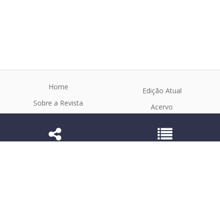
Home
Edição Atual
Sobre a Revista
Acervo
Instruções e Políticas
Contato
Corpo Editorial
2965-7318 (Eletrônico) 1519-7859 (Impresso)
R. Ação Ergon.
©2026 Todos os direitos reservados sobre o
conteúdo deste website. Os artigos seguem suas próprias licenças.