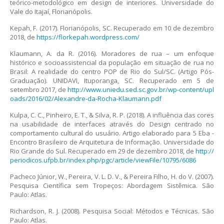
teórico-metodológico em design de interiores. Universidade do
Vale do Itajaí, Florianópolis.
Kepah, F. (2017). Florianópolis, SC. Recuperado em 10 de dezembro
2018, de
https://florkepah.wordpress.com/
Klaumann, A. da R. (2016). Moradores de rua – um enfoque
histórico e socioassistencial da população em situação de rua no
Brasil: A realidade do centro POP de Rio do Sul/SC. (Artigo Pós-
Graduação). UNIDAVI, Ituporanga, SC. Recuperado em 5 de
setembro 2017, de
http://www.uniedu.sed.sc.gov.br/wp-content/upl
oads/2016/02/Alexandre-da-Rocha-Klaumann.pdf
Kulpa, C. C., Pinheiro, E. T., & Silva, R. P. (2018). A influência das cores
na usabilidade de interfaces através do Design centrado no
comportamento cultural do usuário. Artigo elaborado para 5 Eba -
Encontro Brasileiro de Arquitetura de Informação. Universidade do
Rio Grande do Sul. Recuperado em 29 de dezembro 2018, de
http://
periodicos.ufpb.br/index.php/pgc/article/viewFile/10795/6086
Pacheco Júnior, W., Pereira, V. L. D. V., & Pereira Filho, H. do V. (2007).
Pesquisa Científica sem Tropeços: Abordagem Sistêmica. São
Paulo: Atlas.
Richardson, R. J. (2008). Pesquisa Social: Métodos e Técnicas. São
Paulo: Atlas.