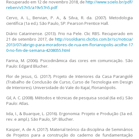
Recuperado em 12 de novembro 2018, de
http://www.scielo.br/pdf/
reben/v57n5/a19v57n5.pdf
Cervo, A. L., Bervian, P. A., & Silva, R. da. (2007). Metodologia
científica (1a ed.). São Paulo, SP: Pearson Prentice Hall.
Diário Catarinense. (2013). Frio na Pele. Clic RBS. Recuperado em
21 de setembro 2017, de
http://osoldiario.clicrbs.com.br/sc/noticia/
2013/07/abrigo-para-moradores-de-rua-em-florianopolis-acolhe-17
0-no-fim-de-semana-4208055.html
Farina, M. (2006). Psicodinâmica das cores em comunicação. São
Paulo: Edgard Blucher.
Flor de Jesus, G. (2017). Projeto de Interiores da Casa Parangolé
(Trabalho de Conclusão de Curso, Curso de Tecnologia em Design
de Interiores). Universidade do Vale do Itajaí, Florianópolis.
Gil, A. C. (2008). Métodos e técnicas de pesquisa social (6a ed.). São
Paulo: Atlas.
Iida, I., & Buarque, L. (2016). Ergonomia: Projeto e Produção (3a ed.
rev. e ampl.). São Paulo, SP: Blucher.
Kasper, A. de A. (2017). Material teórico da disciplina de Seminários
de Projetos para a construção do caderno de fundamentação