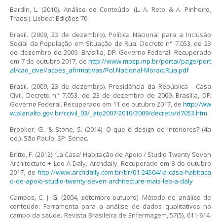
Bardin, L. (2010). Análise de Conteúdo. (L. A. Reto & A. Pinheiro,
Trads.). Lisboa: Edições 70.
Brasil. (2009, 23 de dezembro). Política Nacional para a Inclusão
Social da População em Situação de Rua. Decreto n° 7.053, de 23
de dezembro de 2009. Brasília, DF: Governo Federal. Recuperado
em 7 de outubro 2017, de
http://www.mpsp.mp.br/portal/page/port
al/cao_civel/acoes_afirmativas/Pol.Nacional-Morad.Rua.pdf
Brasil. (2009, 23 de dezembro). Presidência da República - Casa
Civil. Decreto n° 7.053, de 23 de dezembro de 2009. Brasília, DF:
Governo Federal. Recuperado em 11 de outubro 2017, de
http://ww
w.planalto.gov.br/ccivil_03/_ato2007-2010/2009/decreto/d7053.htm
Brooker, G., & Stone, S. (2014). O que é design de interiores? (4a
ed.). São Paulo, SP: Senac.
Britto, F. (2012). ‘La Casa’ Habitação de Apoio / Studio Twenty Seven
Architecture + Leo A Daly. Archdaily. Recuperado em 8 de outubro
2017, de
http://www.archdaily.com.br/br/01-24504/la-casa-habitaca
o-de-apoio-studio-twenty-seven-architecture-mais-leo-a-daly
Campos, C. J. G. (2004, setembro-outubro). Método de análise de
conteúdo: Ferramenta para a análise de dados qualitativos no
campo da saúde. Revista Brasileira de Enfermagem, 57(5), 611-614.