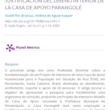
JUSTIFICACIÓN DEL DISEÑO INTERIOR DE
LA CASA DE APOYO PARANGOLÉ
Gizelli Flor de Jesus
,
Andrea de Aguiar Kasper
http://dx.doi.org/10.17648/rea.v14i1-7
R. Ação Ergon.,
vol.14, n1,
p.1-14, 2020
PlumX Metrics
Resumo
O presente artigo tem como finalidade dissertar sobre a
fundamentação de um Projeto de Interiores de uma Casa de Apoio
Humanizada para a População em Situação de Rua (PSR), em
Florianópolis, Santa Catarina, Brasil, destinada ao atendimento,
acolhimento, suporte e apoio de 20 pessoas. O artigo possui o
objetivo de apresentar a pesquisa para fundamentar uma
ergonomia de correção, propondo um Projeto de Interiores Modelo
de Casa de Apoio vinculada à Prefeitura Municipal de
Florianópolis. A Casa Parangolé teve como inspiração a