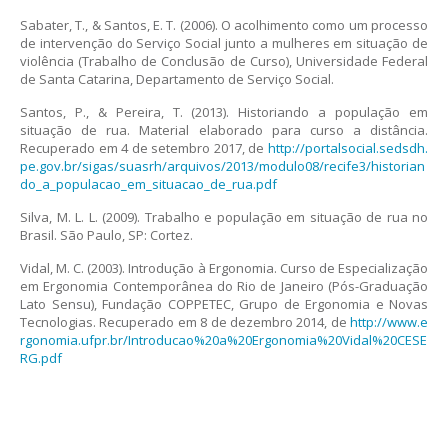
Sabater, T., & Santos, E. T. (2006). O acolhimento como um processo
de intervenção do Serviço Social junto a mulheres em situação de
violência (Trabalho de Conclusão de Curso), Universidade Federal
de Santa Catarina, Departamento de Serviço Social.
Santos, P., & Pereira, T. (2013). Historiando a população em
situação de rua. Material elaborado para curso a distância.
Recuperado em 4 de setembro 2017, de
http://portalsocial.sedsdh.
pe.gov.br/sigas/suasrh/arquivos/2013/modulo08/recife3/historian
do_a_populacao_em_situacao_de_rua.pdf
Silva, M. L. L. (2009). Trabalho e população em situação de rua no
Brasil. São Paulo, SP: Cortez.
Vidal, M. C. (2003). Introdução à Ergonomia. Curso de Especialização
em Ergonomia Contemporânea do Rio de Janeiro (Pós-Graduação
Lato Sensu), Fundação COPPETEC, Grupo de Ergonomia e Novas
Tecnologias. Recuperado em 8 de dezembro 2014, de
http://www.e
rgonomia.ufpr.br/Introducao%20a%20Ergonomia%20Vidal%20CESE
RG.pdf