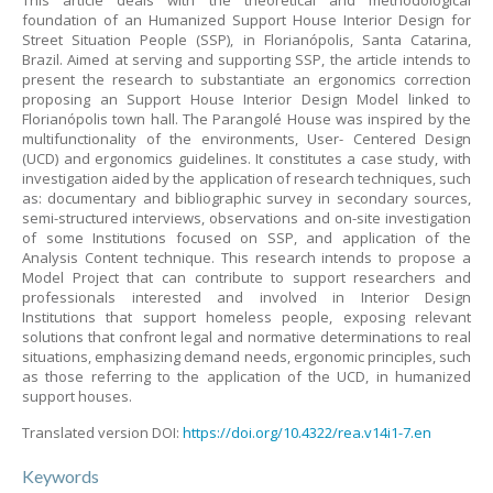
This article deals with the theoretical and methodological
foundation of an Humanized Support House Interior Design for
Street Situation People (SSP), in Florianópolis, Santa Catarina,
Brazil. Aimed at serving and supporting SSP, the article intends to
present the research to substantiate an ergonomics correction
proposing an Support House Interior Design Model linked to
Florianópolis town hall. The Parangolé House was inspired by the
multifunctionality of the environments, User- Centered Design
(UCD) and ergonomics guidelines. It constitutes a case study, with
investigation aided by the application of research techniques, such
as: documentary and bibliographic survey in secondary sources,
semi-structured interviews, observations and on-site investigation
of some Institutions focused on SSP, and application of the
Analysis Content technique. This research intends to propose a
Model Project that can contribute to support researchers and
professionals interested and involved in Interior Design
Institutions that support homeless people, exposing relevant
solutions that confront legal and normative determinations to real
situations, emphasizing demand needs, ergonomic principles, such
as those referring to the application of the UCD, in humanized
support houses.
Translated version DOI:
https://doi.org/10.4322/rea.v14i1-7.en
Keywords