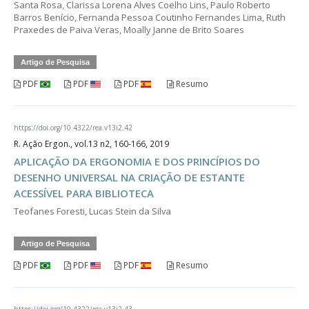
Santa Rosa, Clarissa Lorena Alves Coelho Lins, Paulo Roberto
Barros Benício, Fernanda Pessoa Coutinho Fernandes Lima, Ruth
Praxedes de Paiva Veras, Moally Janne de Brito Soares
Artigo de Pesquisa
PDF
PDF
PDF
Resumo
https://doi.org/10.4322/rea.v13i2.42
R. Ação Ergon., vol.13 n2, 160-166, 2019
APLICAÇÃO DA ERGONOMIA E DOS PRINCÍPIOS DO
DESENHO UNIVERSAL NA CRIAÇÃO DE ESTANTE
ACESSÍVEL PARA BIBLIOTECA
Teofanes Foresti, Lucas Stein da Silva
Artigo de Pesquisa
PDF
PDF
PDF
Resumo
https://doi.org/10.4322/rea.v13i2.43