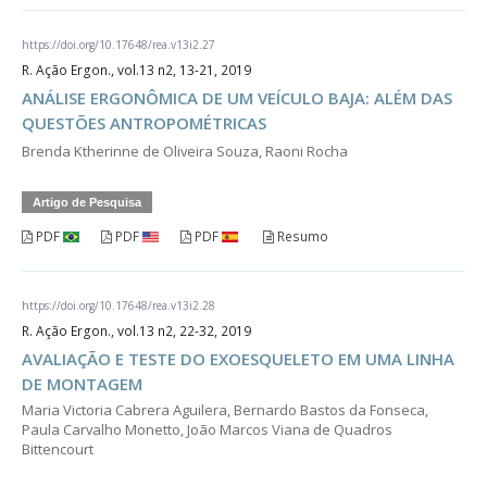
https://doi.org/10.17648/rea.v13i2.27
R. Ação Ergon., vol.13 n2, 13-21, 2019
ANÁLISE ERGONÔMICA DE UM VEÍCULO BAJA: ALÉM DAS
QUESTÕES ANTROPOMÉTRICAS
Brenda Ktherinne de Oliveira Souza, Raoni Rocha
Artigo de Pesquisa
PDF
PDF
PDF
Resumo
https://doi.org/10.17648/rea.v13i2.28
R. Ação Ergon., vol.13 n2, 22-32, 2019
AVALIAÇÃO E TESTE DO EXOESQUELETO EM UMA LINHA
DE MONTAGEM
Maria Victoria Cabrera Aguilera, Bernardo Bastos da Fonseca,
Paula Carvalho Monetto, João Marcos Viana de Quadros
Bittencourt