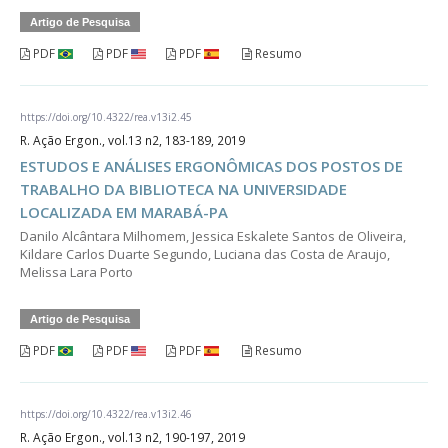
Artigo de Pesquisa
PDF
PDF
PDF
Resumo
https://doi.org/10.4322/rea.v13i2.45
R. Ação Ergon., vol.13 n2, 183-189, 2019
ESTUDOS E ANÁLISES ERGONÔMICAS DOS POSTOS DE
TRABALHO DA BIBLIOTECA NA UNIVERSIDADE
LOCALIZADA EM MARABÁ-PA
Danilo Alcântara Milhomem, Jessica Eskalete Santos de Oliveira,
Kildare Carlos Duarte Segundo, Luciana das Costa de Araujo,
Melissa Lara Porto
Artigo de Pesquisa
PDF
PDF
PDF
Resumo
https://doi.org/10.4322/rea.v13i2.46
R. Ação Ergon., vol.13 n2, 190-197, 2019