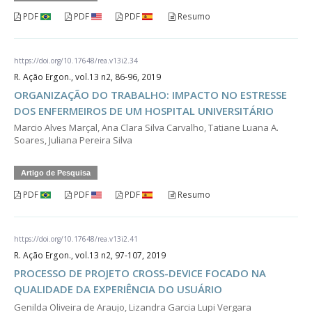
PDF
PDF
PDF
Resumo
https://doi.org/10.17648/rea.v13i2.34
R. Ação Ergon., vol.13 n2, 86-96, 2019
ORGANIZAÇÃO DO TRABALHO: IMPACTO NO ESTRESSE
DOS ENFERMEIROS DE UM HOSPITAL UNIVERSITÁRIO
Marcio Alves Marçal, Ana Clara Silva Carvalho, Tatiane Luana A.
Soares, Juliana Pereira Silva
Artigo de Pesquisa
PDF
PDF
PDF
Resumo
https://doi.org/10.17648/rea.v13i2.41
R. Ação Ergon., vol.13 n2, 97-107, 2019
PROCESSO DE PROJETO CROSS-DEVICE FOCADO NA
QUALIDADE DA EXPERIÊNCIA DO USUÁRIO
Genilda Oliveira de Araujo, Lizandra Garcia Lupi Vergara