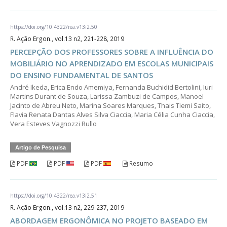
https://doi.org/10.4322/rea.v13i2.50
R. Ação Ergon., vol.13 n2, 221-228, 2019
PERCEPÇÃO DOS PROFESSORES SOBRE A INFLUÊNCIA DO
MOBILIÁRIO NO APRENDIZADO EM ESCOLAS MUNICIPAIS
DO ENSINO FUNDAMENTAL DE SANTOS
André Ikeda, Erica Endo Amemiya, Fernanda Buchidid Bertolini, Iuri
Martins Durant de Souza, Larissa Zambuzi de Campos, Manoel
Jacinto de Abreu Neto, Marina Soares Marques, Thais Tiemi Saito,
Flavia Renata Dantas Alves Silva Ciaccia, Maria Célia Cunha Ciaccia,
Vera Esteves Vagnozzi Rullo
Artigo de Pesquisa
PDF
PDF
PDF
Resumo
https://doi.org/10.4322/rea.v13i2.51
R. Ação Ergon., vol.13 n2, 229-237, 2019
ABORDAGEM ERGONÔMICA NO PROJETO BASEADO EM