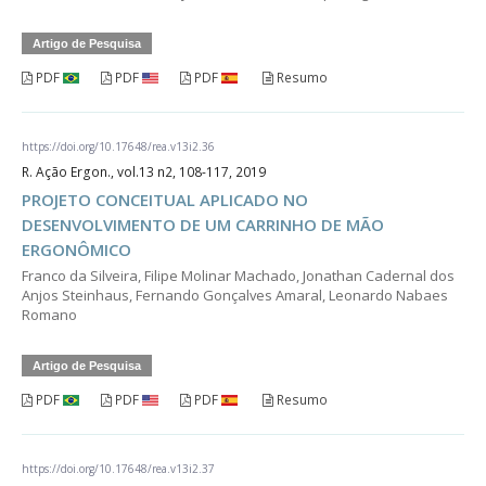
Artigo de Pesquisa
PDF
PDF
PDF
Resumo
https://doi.org/10.17648/rea.v13i2.36
R. Ação Ergon., vol.13 n2, 108-117, 2019
PROJETO CONCEITUAL APLICADO NO
DESENVOLVIMENTO DE UM CARRINHO DE MÃO
ERGONÔMICO
Franco da Silveira, Filipe Molinar Machado, Jonathan Cadernal dos
Anjos Steinhaus, Fernando Gonçalves Amaral, Leonardo Nabaes
Romano
Artigo de Pesquisa
PDF
PDF
PDF
Resumo
https://doi.org/10.17648/rea.v13i2.37